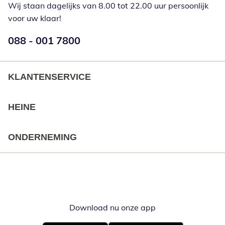
Wij staan dagelijks van 8.00 tot 22.00 uur persoonlijk
voor uw klaar!
Telefoonnummer:
088 - 001 7800
Opent telefoonclient
KLANTENSERVICE
HEINE
ONDERNEMING
Download nu onze app
Opent in nieuw ve