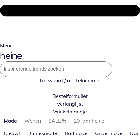
Menu
Trefwoord / artikelnummer
Bestelformulier
Verlanglijst
Winkelmandje
Productcategorieën overslaan
Mode
Wonen
SALE %
20 jaar heine
Nieuw!
Damesmode
Badmode
Ondermode
Dam