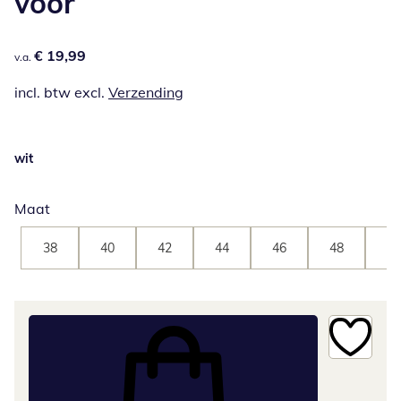
voor
€ 19,99
€ 19,99
v.a.
incl. btw excl.
Verzending
wit
Maat
38
40
42
44
46
48
50