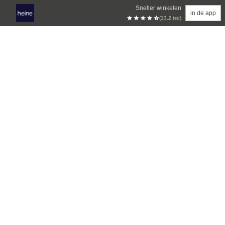
Sneller winkelen
in de app
(13.2 tsd)
Overslaan naar hoofdinhoud