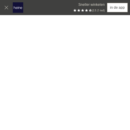
Sneller winkelen
in de app
(13.2 tsd)
Overslaan naar hoofdinhoud