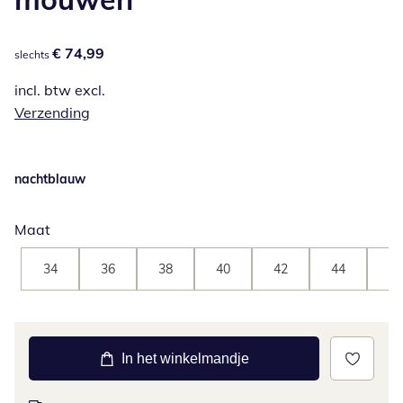
€ 74,99
€ 74,99
slechts
incl. btw excl.
Verzending
nachtblauw
Maat
34
36
38
40
42
44
46
In het winkelmandje