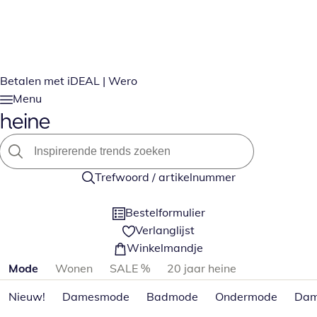
Betalen met iDEAL | Wero
Menu
Trefwoord / artikelnummer
Bestelformulier
Verlanglijst
Winkelmandje
Productcategorieën overslaan
Mode
Wonen
SALE %
20 jaar heine
Nieuw!
Damesmode
Badmode
Ondermode
Dam