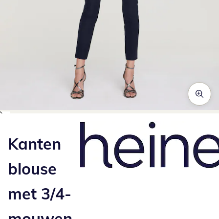
Klik om de afbeelding te vergroten
Kanten
blouse
met 3/4-
mouwen