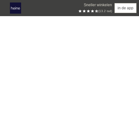
Sneller winkelen
in de app
(13.2 tsd)
Overslaan naar hoofdinhoud