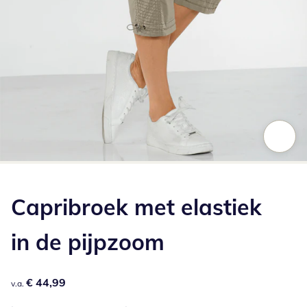
Klik om de afbeelding te vergroten
Capribroek met elastiek
in de pijpzoom
€ 44,99
€ 44,99
v.a.