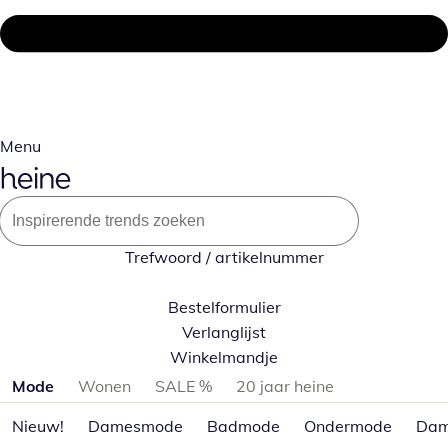
Menu
Trefwoord / artikelnummer
Bestelformulier
Verlanglijst
Winkelmandje
Productcategorieën overslaan
Mode
Wonen
SALE %
20 jaar heine
Nieuw!
Damesmode
Badmode
Ondermode
Dam