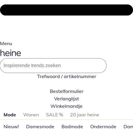
Menu
Trefwoord / artikelnummer
Bestelformulier
Verlanglijst
Winkelmandje
Productcategorieën overslaan
Mode
Wonen
SALE %
20 jaar heine
Nieuw!
Damesmode
Badmode
Ondermode
Dam