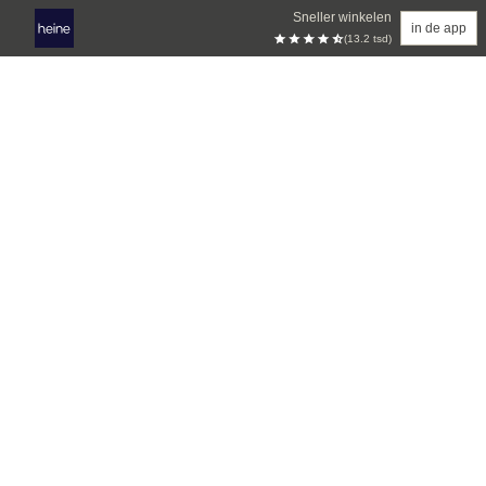
Sneller winkelen
in de app
(13.2 tsd)
Overslaan naar hoofdinhoud