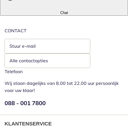
Chat
CONTACT
Stuur e-mail
Opent e-mailclient
Alle contactopties
Telefoon
Wij staan dagelijks van 8.00 tot 22.00 uur persoonlijk
voor uw klaar!
Telefoonnummer:
088 - 001 7800
Opent telefoonclient
KLANTENSERVICE