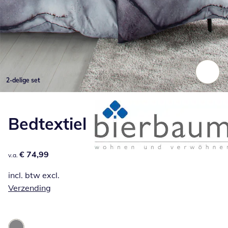
2-delige set
Klik om de afbeelding te vergroten
Bedtextiel
€ 74,99
€ 74,99
v.a.
incl. btw excl.
Verzending