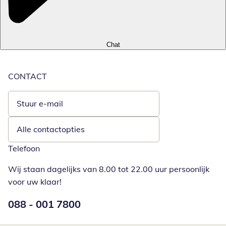
Chat
CONTACT
Stuur e-mail
Opent e-mailclient
Alle contactopties
Telefoon
Wij staan dagelijks van 8.00 tot 22.00 uur persoonlijk
voor uw klaar!
Telefoonnummer:
088 - 001 7800
Opent telefoonclient