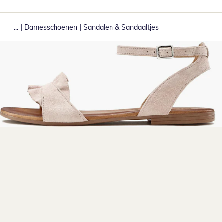
|
|
...
Damesschoenen
Sandalen & Sandaaltjes
Klik om de afbeelding te vergroten