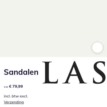
Sandalen
€ 79,99
€ 79,99
v.a.
incl. btw excl.
Verzending