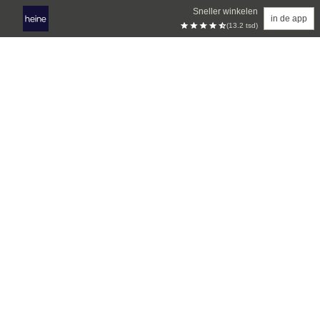
Sneller winkelen
in de app
(13.2 tsd)
Overslaan naar hoofdinhoud