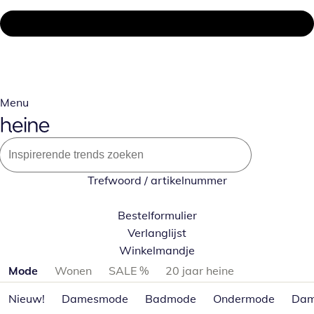
Menu
Trefwoord / artikelnummer
Bestelformulier
Verlanglijst
Winkelmandje
Productcategorieën overslaan
Mode
Wonen
SALE %
20 jaar heine
Nieuw!
Damesmode
Badmode
Ondermode
Dam