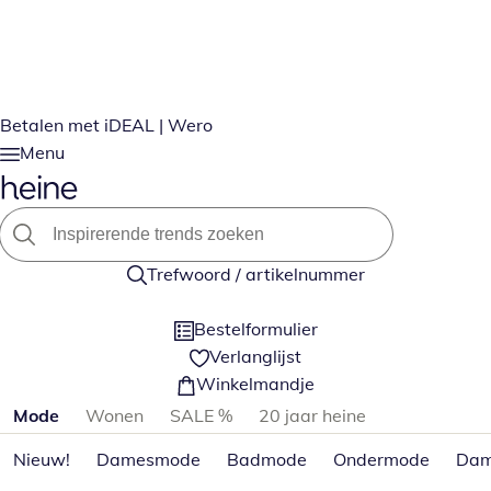
Betalen met iDEAL | Wero
Menu
Trefwoord / artikelnummer
Bestelformulier
Verlanglijst
Winkelmandje
Productcategorieën overslaan
Mode
Wonen
SALE %
20 jaar heine
Nieuw!
Damesmode
Badmode
Ondermode
Dam