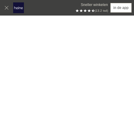
Sneller winkelen
in de app
(13.2 tsd)
Overslaan naar hoofdinhoud