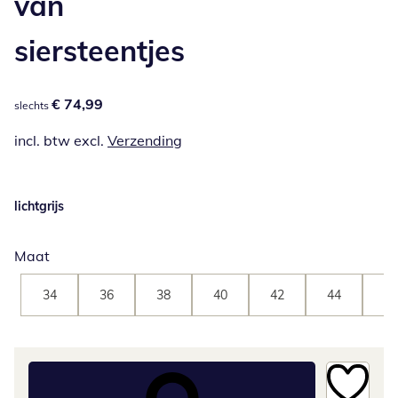
van
siersteentjes
€ 74,99
€ 74,99
slechts
incl. btw excl.
Verzending
lichtgrijs
Maat
34
36
38
40
42
44
46