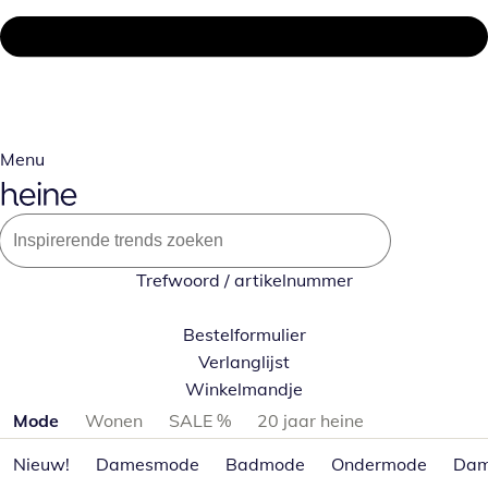
Menu
Trefwoord / artikelnummer
Bestelformulier
Verlanglijst
Winkelmandje
Productcategorieën overslaan
Mode
Wonen
SALE %
20 jaar heine
Nieuw!
Damesmode
Badmode
Ondermode
Dam