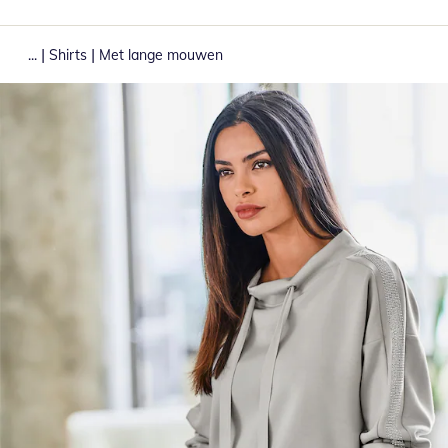
|
|
...
Shirts
Met lange mouwen