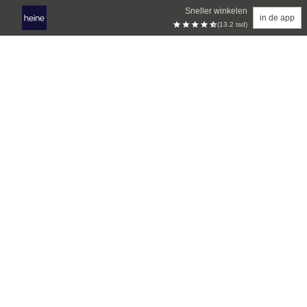
Sneller winkelen
in de app
(13.2 tsd)
Overslaan naar hoofdinhoud