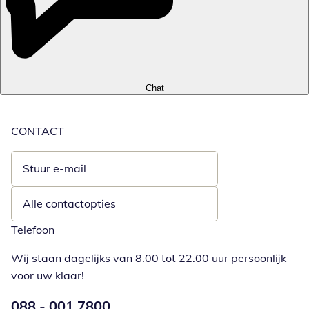
Chat
CONTACT
Stuur e-mail
Opent e-mailclient
Alle contactopties
Telefoon
Wij staan dagelijks van 8.00 tot 22.00 uur persoonlijk
voor uw klaar!
Telefoonnummer:
088 - 001 7800
Opent telefoonclient