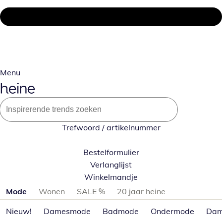
Menu
Trefwoord / artikelnummer
Bestelformulier
Verlanglijst
Winkelmandje
Productcategorieën overslaan
Mode
Wonen
SALE %
20 jaar heine
Nieuw!
Damesmode
Badmode
Ondermode
Dam