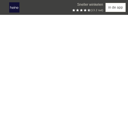
Sneller winkelen
in de app
(13.2 tsd)
Overslaan naar hoofdinhoud