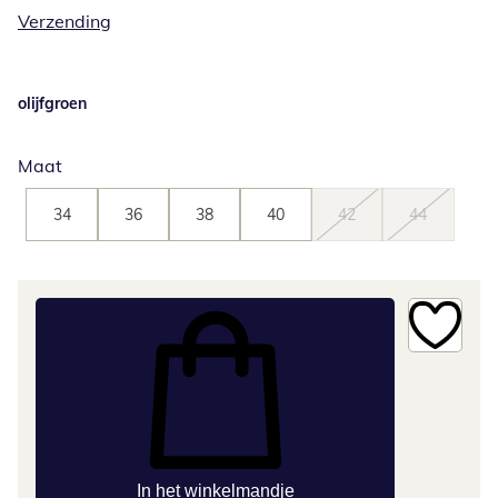
Verzending
olijfgroen
Maat
34
36
38
40
42
44
In het winkelmandje