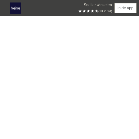
Sneller winkelen
in de app
(13.2 tsd)
Overslaan naar hoofdinhoud