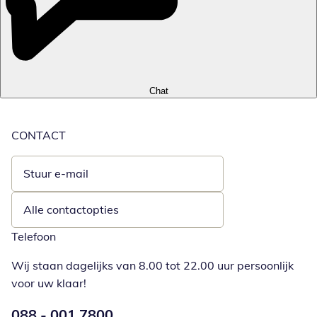
Chat
CONTACT
Stuur e-mail
Opent e-mailclient
Alle contactopties
Telefoon
Wij staan dagelijks van 8.00 tot 22.00 uur persoonlijk
voor uw klaar!
Telefoonnummer:
088 - 001 7800
Opent telefoonclient