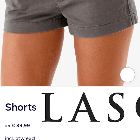
Klik om de afbeelding te vergroten
Shorts
€ 39,99
€ 39,99
v.a.
incl. btw excl.