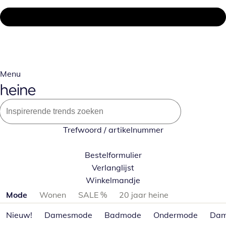
Menu
Trefwoord / artikelnummer
Bestelformulier
Verlanglijst
Winkelmandje
Productcategorieën overslaan
Mode
Wonen
SALE %
20 jaar heine
Nieuw!
Damesmode
Badmode
Ondermode
Dam