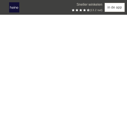
Sneller winkelen
in de app
(13.2 tsd)
Overslaan naar hoofdinhoud