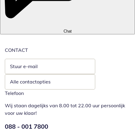
Chat
CONTACT
Stuur e-mail
Opent e-mailclient
Alle contactopties
Telefoon
Wij staan dagelijks van 8.00 tot 22.00 uur persoonlijk
voor uw klaar!
Telefoonnummer:
088 - 001 7800
Opent telefoonclient