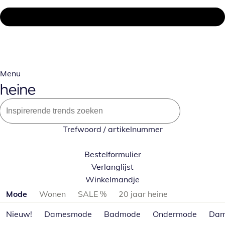
Menu
Trefwoord / artikelnummer
Bestelformulier
Verlanglijst
Winkelmandje
Productcategorieën overslaan
Mode
Wonen
SALE %
20 jaar heine
Nieuw!
Damesmode
Badmode
Ondermode
Dam