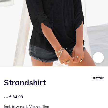
Klik om de afbeelding te vergroten
Buffalo
Strandshirt
€ 34,99
€ 34,99
v.a.
incl. btw excl.
Verzending