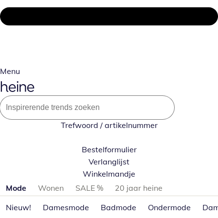
Menu
Trefwoord / artikelnummer
Bestelformulier
Verlanglijst
Winkelmandje
Productcategorieën overslaan
Mode
Wonen
SALE %
20 jaar heine
Nieuw!
Damesmode
Badmode
Ondermode
Dam