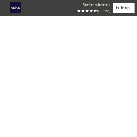
Sneller winkelen
in de app
(13.2 tsd)
Overslaan naar hoofdinhoud