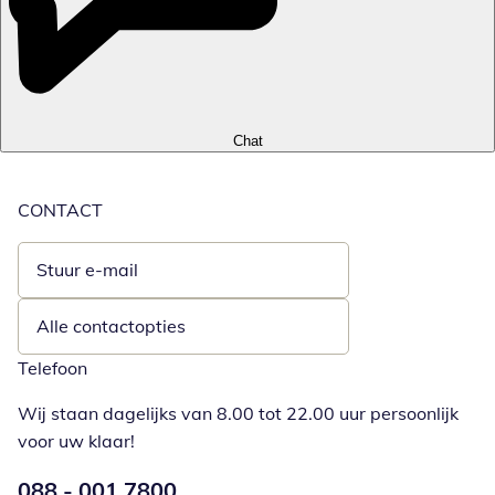
Chat
CONTACT
Stuur e-mail
Opent e-mailclient
Alle contactopties
Telefoon
Wij staan dagelijks van 8.00 tot 22.00 uur persoonlijk
voor uw klaar!
Telefoonnummer:
088 - 001 7800
Opent telefoonclient