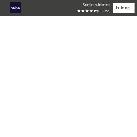
Sneller winkelen
in de app
(13.2 tsd)
Overslaan naar hoofdinhoud