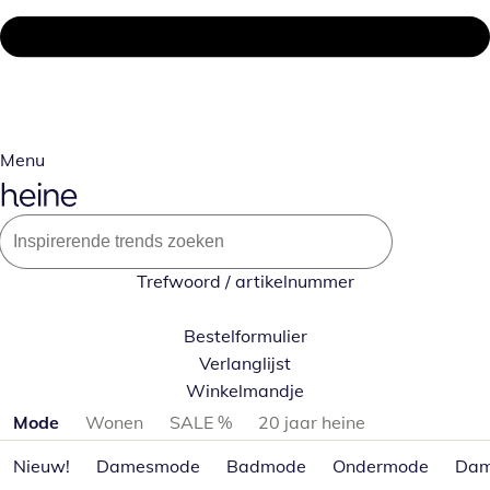
Menu
Trefwoord / artikelnummer
Bestelformulier
Verlanglijst
Winkelmandje
Productcategorieën overslaan
Mode
Wonen
SALE %
20 jaar heine
Nieuw!
Damesmode
Badmode
Ondermode
Dam