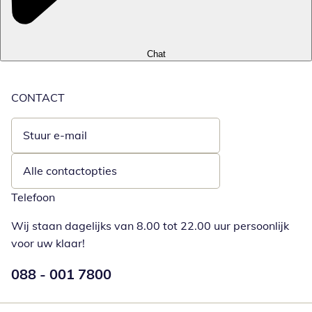
Chat
CONTACT
Stuur e-mail
Opent e-mailclient
Alle contactopties
Telefoon
Wij staan dagelijks van 8.00 tot 22.00 uur persoonlijk
voor uw klaar!
Telefoonnummer:
088 - 001 7800
Opent telefoonclient