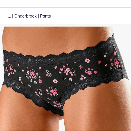
|
|
...
Onderbroek
Pants