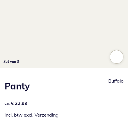
Klik om de afbeelding te vergroten
Set van 3
Buffalo
Panty
€ 22,99
€ 22,99
v.a.
incl. btw excl.
Verzending