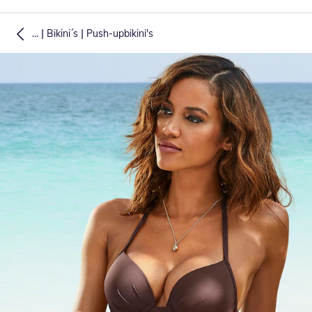
|
|
...
Bikini´s
Push-upbikini's