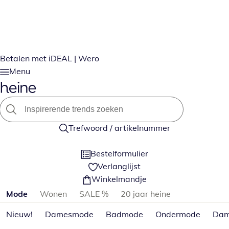
Betalen met iDEAL | Wero
Menu
Trefwoord / artikelnummer
Bestelformulier
Verlanglijst
Winkelmandje
Productcategorieën overslaan
Mode
Wonen
SALE %
20 jaar heine
Nieuw!
Damesmode
Badmode
Ondermode
Dam