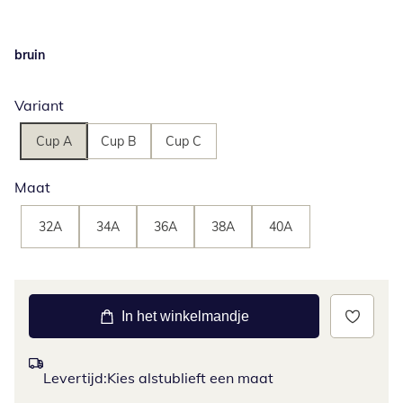
bruin
Variant
Cup A
Cup B
Cup C
Maat
32A
34A
36A
38A
40A
In het winkelmandje
Levertijd:
Kies alstublieft een maat