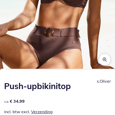
Klik om de afbeelding te vergroten
s.Oliver
Push-upbikinitop
€ 34,99
€ 34,99
v.a.
incl. btw excl.
Verzending