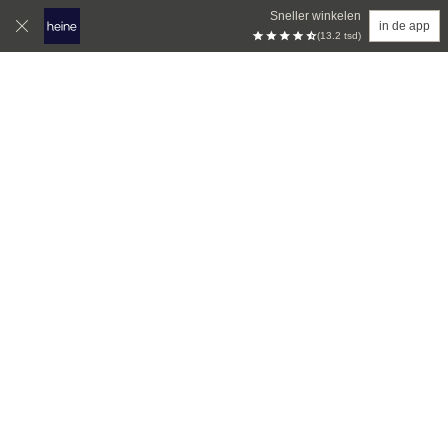
Sneller winkelen
in de app
(13.2 tsd)
Overslaan naar hoofdinhoud