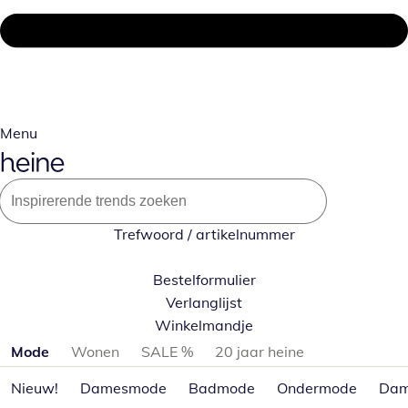
Menu
Trefwoord / artikelnummer
Bestelformulier
Verlanglijst
Winkelmandje
Productcategorieën overslaan
Mode
Wonen
SALE %
20 jaar heine
Nieuw!
Damesmode
Badmode
Ondermode
Dam