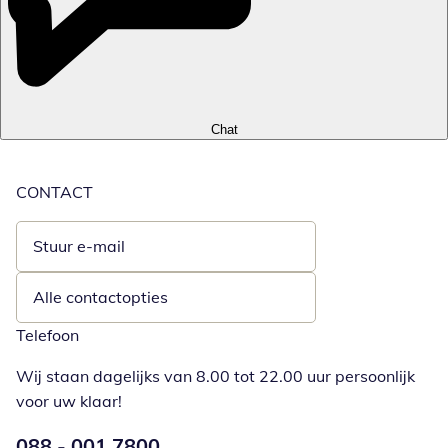
Chat
CONTACT
Stuur e-mail
Opent e-mailclient
Alle contactopties
Telefoon
Wij staan dagelijks van 8.00 tot 22.00 uur persoonlijk
voor uw klaar!
Telefoonnummer:
088 - 001 7800
Opent telefoonclient