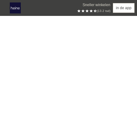
Sneller winkelen
in de app
(13.2 tsd)
Overslaan naar hoofdinhoud