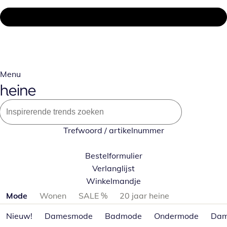
Menu
Trefwoord / artikelnummer
Bestelformulier
Verlanglijst
Winkelmandje
Productcategorieën overslaan
Mode
Wonen
SALE %
20 jaar heine
Nieuw!
Damesmode
Badmode
Ondermode
Dam