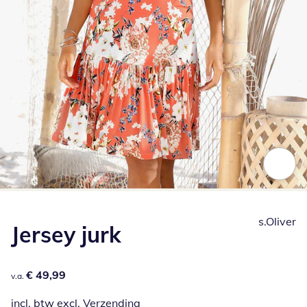
Klik om de afbeelding te vergroten
s.Oliver
Jersey jurk
€ 49,99
€ 49,99
v.a.
incl. btw excl.
Verzending