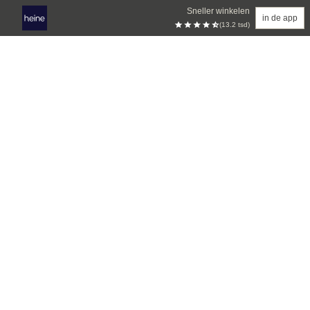
Sneller winkelen
in de app
(13.2 tsd)
Overslaan naar hoofdinhoud