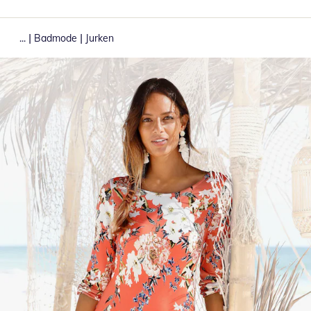
|
|
...
Badmode
Jurken