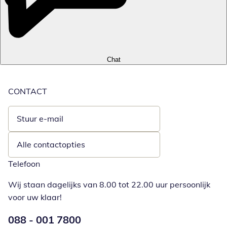
Chat
CONTACT
Stuur e-mail
Opent e-mailclient
Alle contactopties
Telefoon
Wij staan dagelijks van 8.00 tot 22.00 uur persoonlijk
voor uw klaar!
Telefoonnummer:
088 - 001 7800
Opent telefoonclient