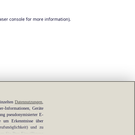
wser console
for more information).
einzelten
Datennutzungen
,
er-Informationen, Geräte
ung pseudonymisierter E-
ie um Erkenntnisse über
rufsmöglichkeit) und zu
en Sie Ihre Einwilligung