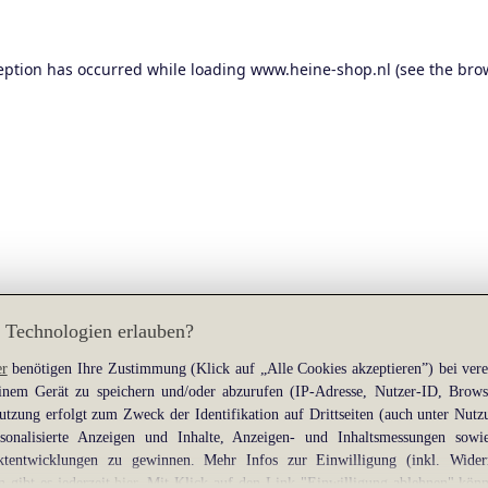
eption has occurred while loading
www.heine-shop.nl
(see the
bro
 Technologien erlauben?
er
benötigen Ihre Zustimmung (Klick auf „Alle Cookies akzeptieren”) bei ver
nem Gerät zu speichern und/oder abzurufen (IP-Adresse, Nutzer-ID, Brows
tzung erfolgt zum Zweck der Identifikation auf Drittseiten (auch unter Nutz
rsonalisierte Anzeigen und Inhalte, Anzeigen- und Inhaltsmessungen sow
tentwicklungen zu gewinnen. Mehr Infos zur Einwilligung (inkl. Wider
n gibt es jederzeit
hier
. Mit Klick auf den Link "Einwilligung ablehnen" könn