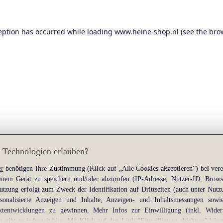
eption has occurred while loading
www.heine-shop.nl
(see the
bro
 Technologien erlauben?
er
benötigen Ihre Zustimmung (Klick auf „Alle Cookies akzeptieren”) bei ver
nem Gerät zu speichern und/oder abzurufen (IP-Adresse, Nutzer-ID, Brows
tzung erfolgt zum Zweck der Identifikation auf Drittseiten (auch unter Nutz
rsonalisierte Anzeigen und Inhalte, Anzeigen- und Inhaltsmessungen sow
tentwicklungen zu gewinnen. Mehr Infos zur Einwilligung (inkl. Wider
n gibt es jederzeit
hier
. Mit Klick auf den Link "Einwilligung ablehnen" könn