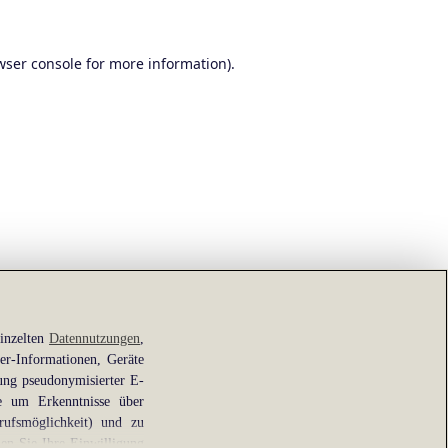
wser console
for more information).
einzelten
Datennutzungen
,
er-Informationen, Geräte
ung pseudonymisierter E-
ie um Erkenntnisse über
rufsmöglichkeit) und zu
en Sie Ihre Einwilligung