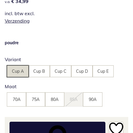
€ 34,99
€ 34,99
v.a.
incl. btw excl.
Verzending
poudre
Variant
Cup A
Cup B
Cup C
Cup D
Cup E
Maat
70A
75A
80A
85A
90A