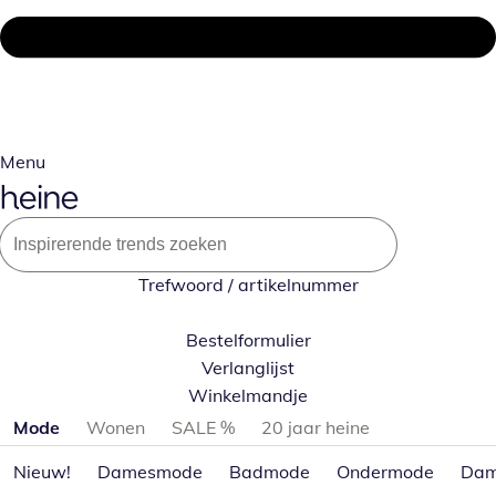
Menu
Trefwoord / artikelnummer
Bestelformulier
Verlanglijst
Winkelmandje
Productcategorieën overslaan
Mode
Wonen
SALE %
20 jaar heine
Nieuw!
Damesmode
Badmode
Ondermode
Dam