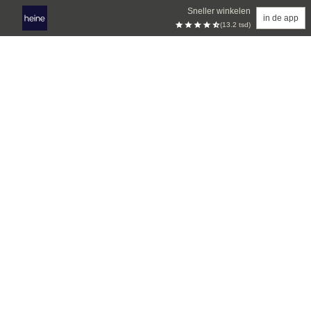
Sneller winkelen
in de app
(13.2 tsd)
Overslaan naar hoofdinhoud