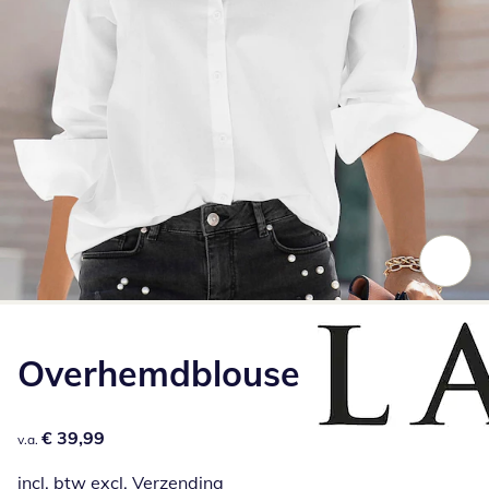
Klik om de afbeelding te vergroten
Overhemdblouse
€ 39,99
€ 39,99
v.a.
incl. btw excl.
Verzending