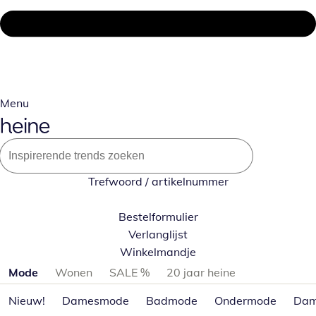
Menu
Trefwoord / artikelnummer
Bestelformulier
Verlanglijst
Winkelmandje
Productcategorieën overslaan
Mode
Wonen
SALE %
20 jaar heine
Nieuw!
Damesmode
Badmode
Ondermode
Dam