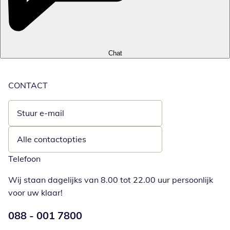
Chat
CONTACT
Stuur e-mail
Opent e-mailclient
Alle contactopties
Telefoon
Wij staan dagelijks van 8.00 tot 22.00 uur persoonlijk
voor uw klaar!
Telefoonnummer:
088 - 001 7800
Opent telefoonclient