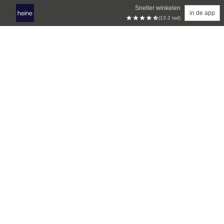
Sneller winkelen
in de app
(13.2 tsd)
Overslaan naar hoofdinhoud