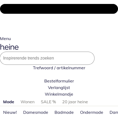
Menu
Trefwoord / artikelnummer
Bestelformulier
Verlanglijst
Winkelmandje
Productcategorieën overslaan
Mode
Wonen
SALE %
20 jaar heine
Nieuw!
Damesmode
Badmode
Ondermode
Dam