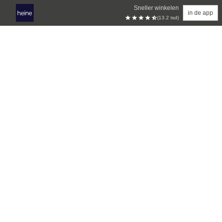
Sneller winkelen
in de app
(13.2 tsd)
Overslaan naar hoofdinhoud