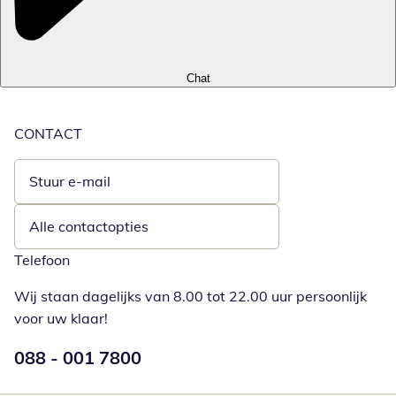
Chat
CONTACT
Stuur e-mail
Opent e-mailclient
Alle contactopties
Telefoon
Wij staan dagelijks van 8.00 tot 22.00 uur persoonlijk
voor uw klaar!
Telefoonnummer:
088 - 001 7800
Opent telefoonclient