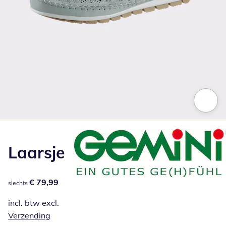
Klik om de afbeelding te vergroten
Laarsje
€ 79,99
€ 79,99
slechts
incl. btw excl.
Verzending