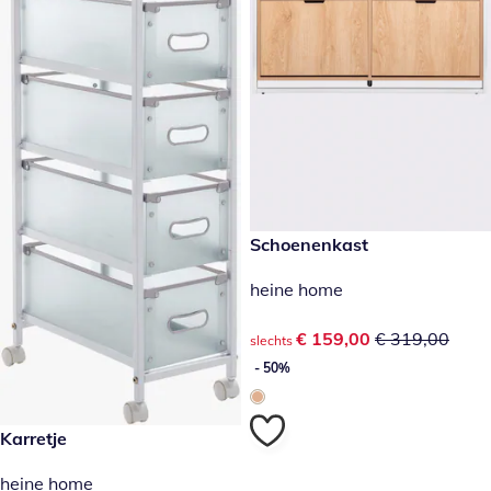
kortingsprijs: € 159,00, vorig
Schoenenkast
- 50%
heine home
kortingsprijs: € 159,00, vorig
€ 159,00
€ 319,00
slechts
- 50%
€ 159,00
Karretje
heine home