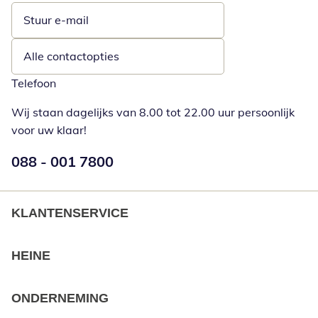
Stuur e-mail
Opent e-mailclient
Alle contactopties
Telefoon
Wij staan dagelijks van 8.00 tot 22.00 uur persoonlijk
voor uw klaar!
Telefoonnummer:
088 - 001 7800
Opent telefoonclient
KLANTENSERVICE
HEINE
ONDERNEMING