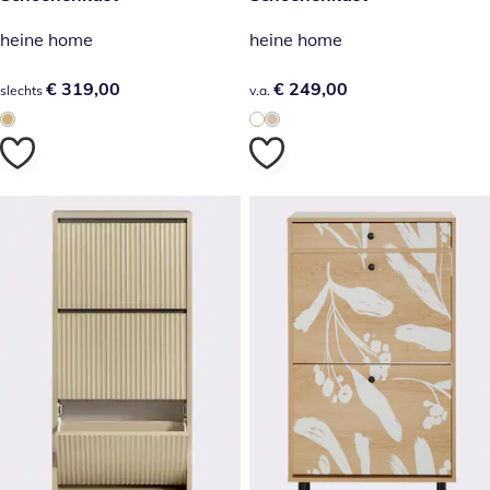
heine home
heine home
€ 319,00
€ 319,00
€ 249,00
€ 249,00
slechts
v.a.