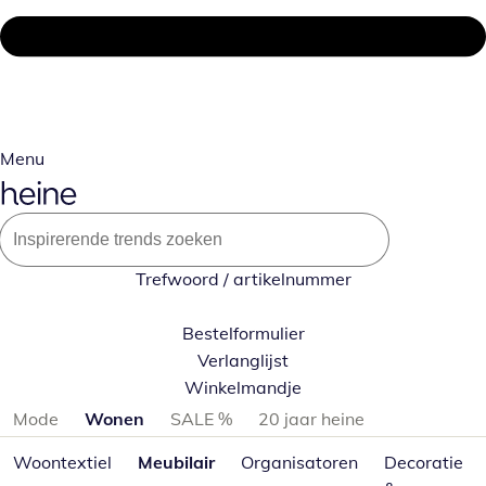
Menu
Trefwoord / artikelnummer
Bestelformulier
Verlanglijst
Winkelmandje
Productcategorieën overslaan
Mode
Wonen
SALE %
20 jaar heine
Woontextiel
Meubilair
Organisatoren
Decoratie