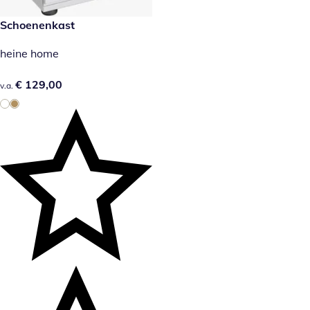
€ 129,00
Schoenenkast
heine home
€ 129,00
€ 129,00
v.a.