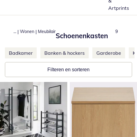
&
Artprints
|
|
...
Wonen
Meubilair
Total numb
9
Schoenenkasten
Meer categorieën overslaan
Badkamer
Banken & hockers
Garderobe
K
Filteren en sorteren