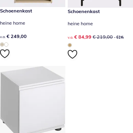
€ 249,00
Schoenenkast
kortingsprijs: € 84,99, vorige 
Schoenenkast
- 61%
heine home
heine home
€ 249,00
€ 249,00
kortingsprijs: € 84,99, vorige 
€ 84,99
€ 219,00
v.a.
v.a.
- 61%