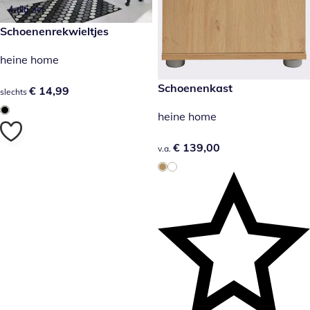
4-dlg. set
€ 14,99
Schoenenrekwieltjes
heine home
€ 139,00
Schoenenkast
€ 14,99
€ 14,99
slechts
heine home
€ 139,00
€ 139,00
v.a.