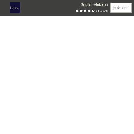
Sneller winkelen
in de app
(13.2 tsd)
Overslaan naar hoofdinhoud