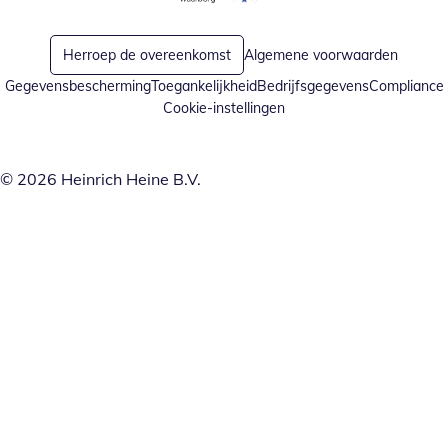
Opent in nieuw venster
Opent in nieuw venster
Herroep de overeenkomst
Algemene voorwaarden
Gegevensbescherming
Toegankelijkheid
Bedrijfsgegevens
Compliance
Cookie-instellingen
© 2026 Heinrich Heine B.V.