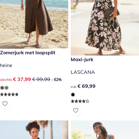
kortingsprijs: € 37,99, vorige prijs: € 99,99
Zomerjurk met loopsplit
- 62%
€ 69,99
Maxi-jurk
heine
LASCANA
kortingsprijs: € 37,99, vorige prijs: € 99,99
€ 37,99
€ 99,99
slechts
- 62%
€ 69,99
€ 69,99
v.a.