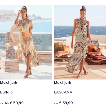
€ 59,99
Maxi-jurk
€ 59,99
Maxi-jurk
Buffalo
LASCANA
€ 59,99
€ 59,99
€ 59,99
€ 59,99
slechts
v.a.