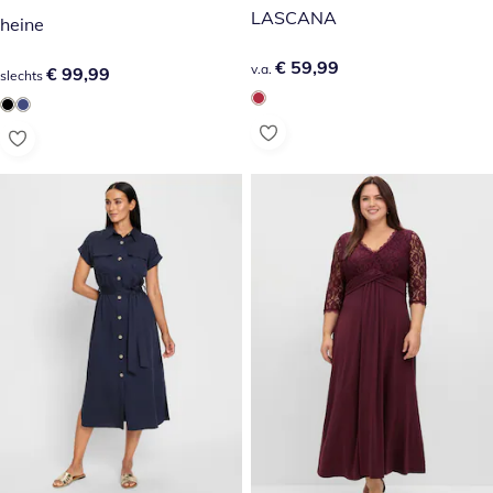
LASCANA
heine
€ 59,99
€ 59,99
v.a.
€ 99,99
€ 99,99
slechts