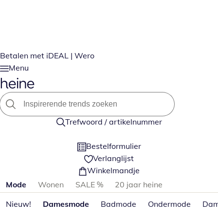
Betalen met iDEAL | Wero
Menu
Trefwoord / artikelnummer
Bestelformulier
Verlanglijst
Winkelmandje
Productcategorieën overslaan
Mode
Wonen
SALE %
20 jaar heine
Nieuw!
Damesmode
Badmode
Ondermode
Dam