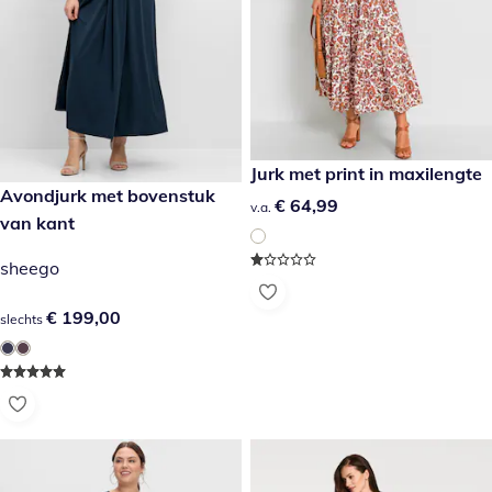
€ 64,99
Jurk met print in maxilengte
€ 199,00
Avondjurk met bovenstuk
€ 64,99
€ 64,99
v.a.
van kant
sheego
€ 199,00
€ 199,00
slechts