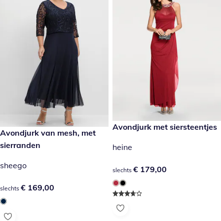
€ 179,00
Avondjurk met siersteentjes
€ 169,00
Avondjurk van mesh, met
sierranden
heine
sheego
€ 179,00
€ 179,00
slechts
€ 169,00
€ 169,00
slechts