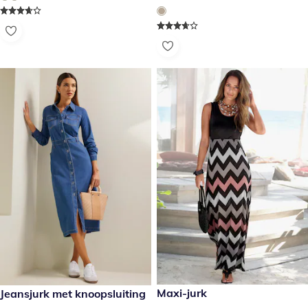
€ 49,99
Maxi-jurk
kortingsprijs: € 29,99, vorige prijs: € 84,99
Jeansjurk met knoopsluiting
- 64%