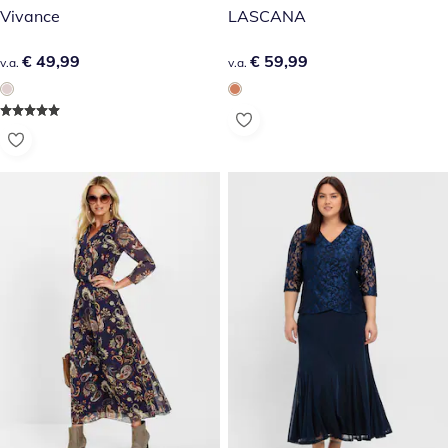
Vivance
LASCANA
€ 49,99
€ 49,99
€ 59,99
€ 59,99
v.a.
v.a.