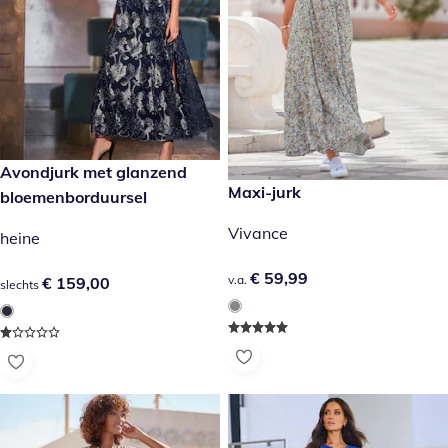
€ 159,00
Avondjurk met glanzend
€ 59,99
Maxi-jurk
bloemenborduursel
Vivance
heine
€ 59,99
€ 59,99
v.a.
€ 159,00
€ 159,00
slechts