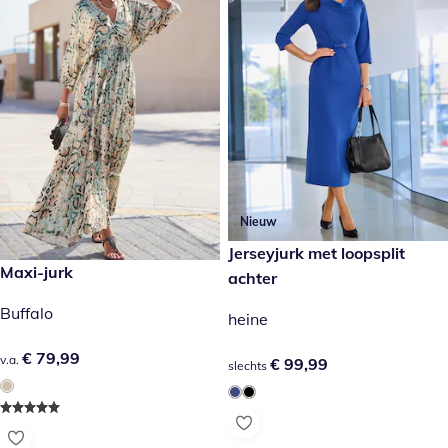
Nieuw
€ 99,99
Jerseyjurk met loopsplit
€ 79,99
Maxi-jurk
achter
Buffalo
heine
€ 79,99
€ 79,99
v.a.
€ 99,99
€ 99,99
slechts