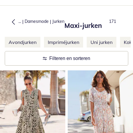
|
|
...
Damesmode
Jurken
Total number
171
Maxi-jurken
Meer categorieën overslaan
Avondjurken
Impriméjurken
Uni jurken
Kok
Filteren en sorteren