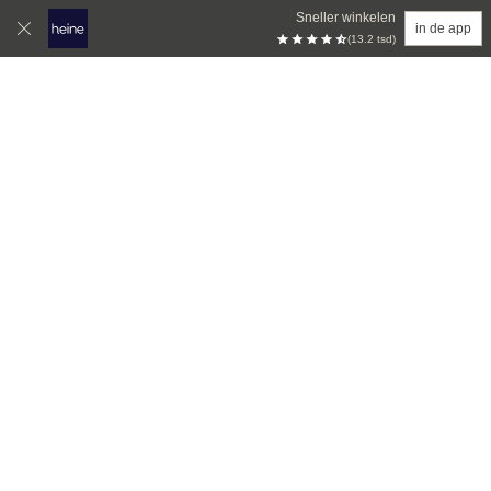
Sneller winkelen
in de app
(13.2 tsd)
Overslaan naar hoofdinhoud