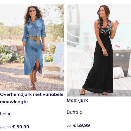
€ 59,99
Overhemdjurk met variabele
€ 59,99
Maxi-jurk
mouwlengte
Buffalo
heine
€ 59,99
€ 59,99
v.a.
€ 59,99
€ 59,99
slechts