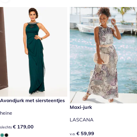
€ 179,00
Avondjurk met siersteentjes
€ 59,99
Maxi-jurk
heine
LASCANA
€ 179,00
€ 179,00
slechts
€ 59,99
€ 59,99
v.a.