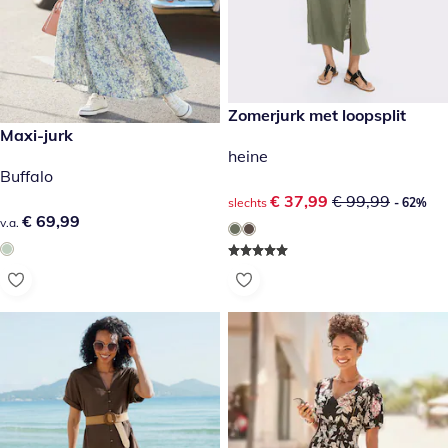
kortingsprijs: € 37,99, vorige 
Zomerjurk met loopsplit
- 62%
€ 69,99
Maxi-jurk
heine
Buffalo
kortingsprijs: € 37,99, vorige 
€ 37,99
€ 99,99
slechts
- 62%
€ 69,99
€ 69,99
v.a.