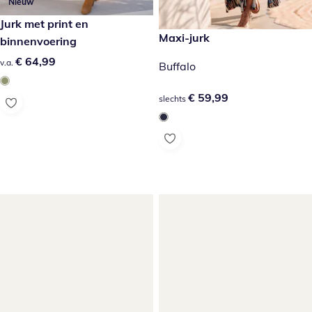
Nieuw
€ 64,99
Jurk met print en
€ 59,99
Maxi-jurk
binnenvoering
€ 64,99
€ 64,99
v.a.
Buffalo
€ 59,99
€ 59,99
slechts