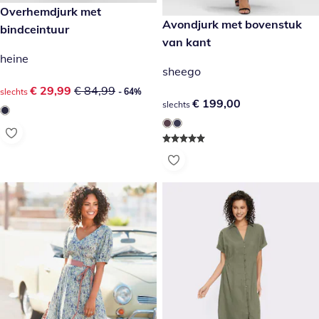
kortingsprijs: € 29,99, vorige prijs: € 84,99
Overhemdjurk met
- 64%
€ 199,00
Avondjurk met bovenstuk
bindceintuur
van kant
heine
sheego
kortingsprijs: € 29,99, vorige prijs: € 84,99
€ 29,99
€ 84,99
slechts
- 64%
€ 199,00
€ 199,00
slechts