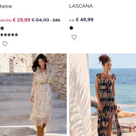
LASCANA
heine
€ 49,99
€ 49,99
kortingsprijs: € 29,99, vorige prijs: € 84,99
€ 29,99
€ 84,99
v.a.
slechts
- 64%