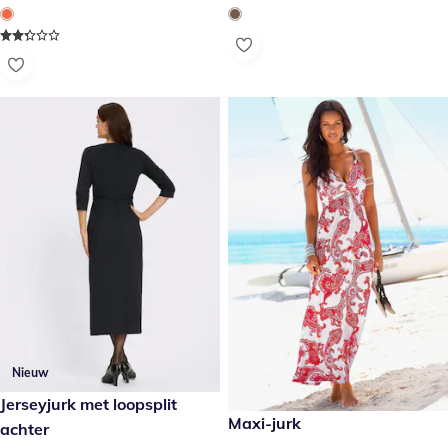
Nieuw
€ 99,99
Jerseyjurk met loopsplit
€ 59,99
Maxi-jurk
achter