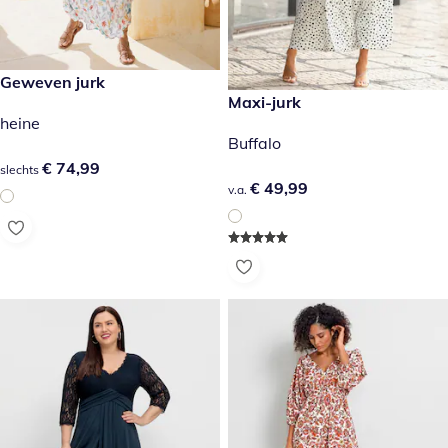
€ 74,99
Geweven jurk
€ 49,99
Maxi-jurk
heine
Buffalo
€ 74,99
€ 74,99
slechts
€ 49,99
€ 49,99
v.a.