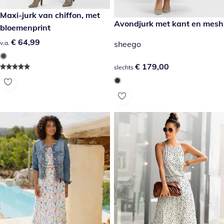
€ 64,99
Maxi-jurk van chiffon, met
€ 179,00
Avondjurk met kant en mesh
bloemenprint
€ 64,99
€ 64,99
sheego
v.a.
€ 179,00
€ 179,00
slechts