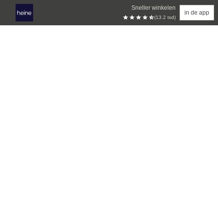
Sneller winkelen
in de app
(13.2 tsd)
Overslaan naar hoofdinhoud