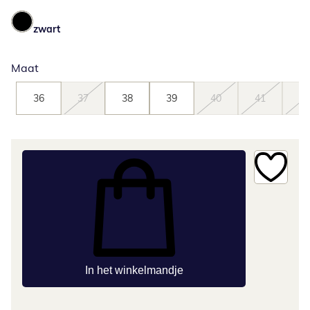
zwart
Maat
36
37
38
39
40
41
42
In het winkelmandje