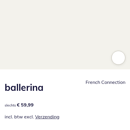
French Connection
ballerina
€ 59,99
€ 59,99
slechts
incl. btw excl.
Verzending