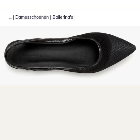
|
|
...
Damesschoenen
Ballerina's
Klik om de afbeelding te vergroten