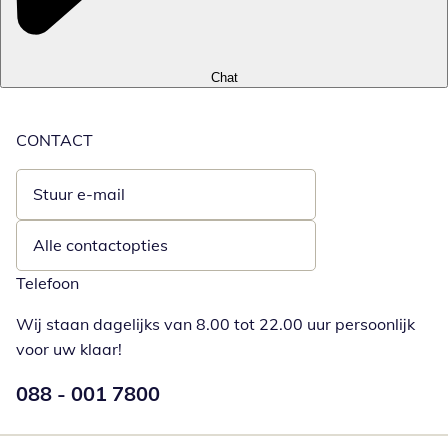
Chat
CONTACT
Stuur e-mail
Opent e-mailclient
Alle contactopties
Telefoon
Wij staan dagelijks van 8.00 tot 22.00 uur persoonlijk
voor uw klaar!
Telefoonnummer:
088 - 001 7800
Opent telefoonclient