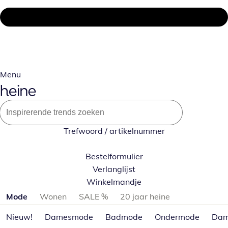
Menu
Trefwoord / artikelnummer
Bestelformulier
Verlanglijst
Winkelmandje
Productcategorieën overslaan
Mode
Wonen
SALE %
20 jaar heine
Nieuw!
Damesmode
Badmode
Ondermode
Dam